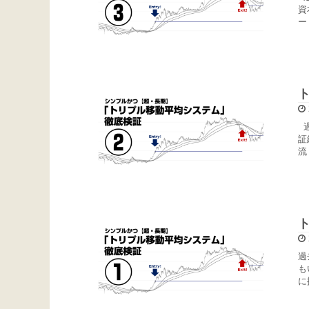
資
ー
過
証
流
過
も
に