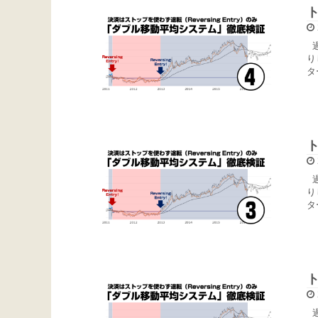
過
り
タ
過
り
タ
過