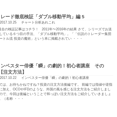
トレード徹底検証「ダブル移動平均」編 5
2017.10.25
チャート分析あれこれ
去の検証記事はコチラ！ 2011年〜2016年の結果 さて、シリーズでお送
している６つ目の手法、「ダブル移動平均」。「「伝説のトレーダー集団
ートル流 投資の魔術」という本に掲載されてい ・・・
インベスター俳優「瞬」の劇的！初心者講座 その
8【注文方法】
2017.10.22
インベスター俳優「瞬」の劇的！初心者講座
ては、お待ちかねですね？投資の注文方法後編です。 前編では指値や逆指
に加え、OCOやIFDのような、外国の風を感じる注文方法をご紹介しまし
ので、今回は後編ということで和っぽい注文方法をご紹介していきましょ
。（名称 ・・・