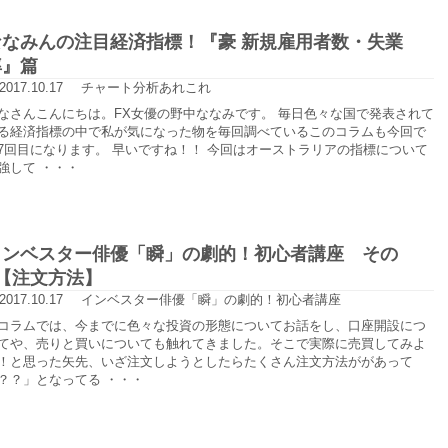
ななみんの注目経済指標！『豪 新規雇用者数・失業
率』篇
2017.10.17
チャート分析あれこれ
なさんこんにちは。FX女優の野中ななみです。 毎日色々な国で発表されて
る経済指標の中で私が気になった物を毎回調べているこのコラムも今回で
7回目になります。 早いですね！！ 今回はオーストラリアの指標について
強して ・・・
インベスター俳優「瞬」の劇的！初心者講座 その
7【注文方法】
2017.10.17
インベスター俳優「瞬」の劇的！初心者講座
コラムでは、今までに色々な投資の形態についてお話をし、口座開設につ
てや、売りと買いについても触れてきました。そこで実際に売買してみよ
！と思った矢先、いざ注文しようとしたらたくさん注文方法ががあって
？？」となってる ・・・