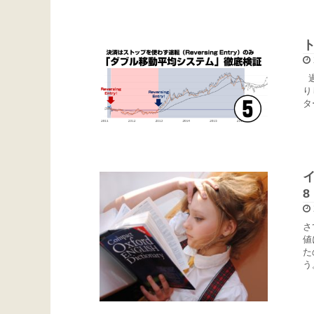
過
り
タ
さ
値
た
う