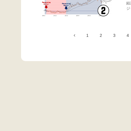
結
ジ
1
2
3
4