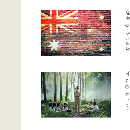
み
い
第
勉
本
い
う
「