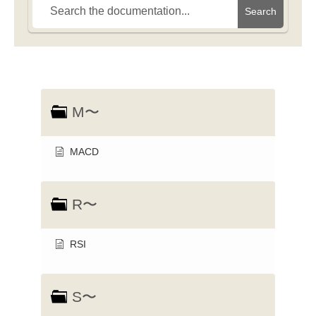
Search
M〜
MACD
R〜
RSI
S〜