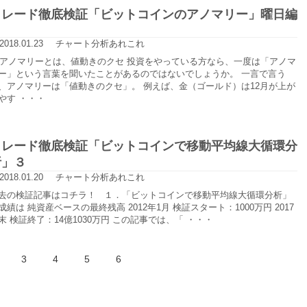
トレード徹底検証「ビットコインのアノマリー」曜日編
2018.01.23
チャート分析あれこれ
. アノマリーとは、値動きのクセ 投資をやっている方なら、一度は「アノマ
ー」という言葉を聞いたことがあるのではないでしょうか。 一言で言う
、アノマリーは「値動きのクセ」。 例えば、金（ゴールド）は12月が上が
やす ・・・
トレード徹底検証「ビットコインで移動平均線大循環分
析」３
2018.01.20
チャート分析あれこれ
去の検証記事はコチラ！ １．「ビットコインで移動平均線大循環分析」
成績は 純資産ベースの最終残高 2012年1月 検証スタート：1000万円 2017
末 検証終了：14億1030万円 この記事では、「 ・・・
3
4
5
6