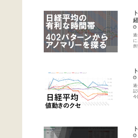
過
に
所
過
記
今