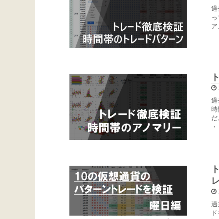
過
っ
ア
過
時
だ
・
過
ド