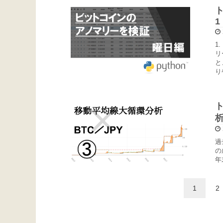
1
1
リ
と
り
過
の
年
1
2