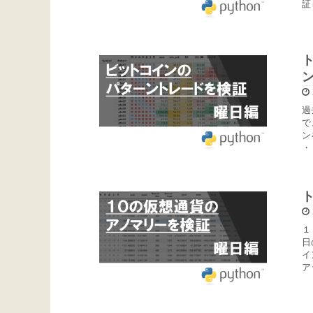
証
過
で
ン
・
１
日
イ
ア