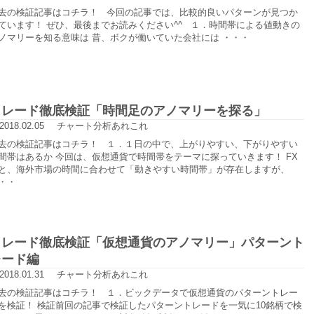
去の検証記事はコチラ！ 今回の記事では、比較的良いパターンが見つか
ています！ ぜひ、最後までお読みください^^ １．時間帯による値動きの
ノマリーを知る意味は 昔、ボクが働いていた会社には ・・・
トレード徹底検証「時間足のアノマリーを探る」
2018.02.05
チャート分析あれこれ
去の検証記事はコチラ！ １．１日の中で、上がりやすい、下がりやすい
間帯はあるか 今回は、仮想通貨で時間帯をテーマに探っていきます！ FX
と、海外市場の時間に合わせて「動きやすい時間帯」が存在しますが、
・・
トレード徹底検証「仮想通貨のアノマリー」パターント
レード編
2018.01.31
チャート分析あれこれ
去の検証記事はコチラ！ １．ビックデータで仮想通貨のパターントレー
を検証！ 検証前回の記事で検証したパターントレードを一気に10銘柄で検