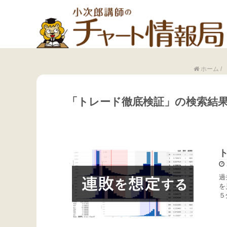
ホーム
/
「トレード徹底検証」の検索結
過
を
５