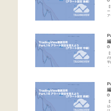
【
ー
ア
P
【
の
平
・
P
【
は
は