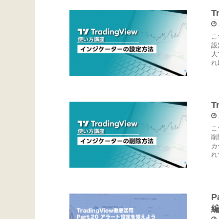
T
こ
設
大
れ
T
こ
削
カ
れ
P