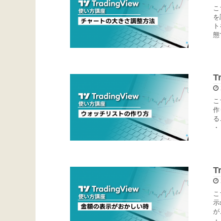
こ
を
ト
態
T
こ
作
る
・
T
こ
示
が
・