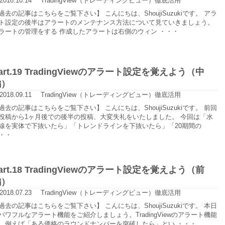
2018.10.14
TradingView（トレーディングビュー）徹底活用
過去の記事はこちらをご覧下さい】 こんにちは、ShoujiSuzukiです。 アラ
ト設定の後半はアラートのメンテナンス方法について見ていきましょう。
ラートの管理をする 作成したアラートは右側のウィン ・・・
art.19 TradingViewのアラート設定を覚えよう（中
編）
2018.09.11
TradingView（トレーディングビュー）徹底活用
過去の記事はこちらをご覧下さい】 こんにちは、ShoujiSuzukiです。 前回
投稿から1ヶ月後での後半の投稿、大変失礼をいたしました。 今回は「水
線を実体で下抜いたら」「トレンドラインを下抜いたら」「20期間の
・・
art.18 TradingViewのアラート設定を覚えよう（前
編）
2018.07.23
TradingView（トレーディングビュー）徹底活用
過去の記事はこちらをご覧下さい】 こんにちは、ShoujiSuzukiです。 本日
パワフルなアラート機能をご紹介しましょう。TradingViewのアラート機能
、例えば「ある価格のラウンドナンバーを突破したら」とい ・・・