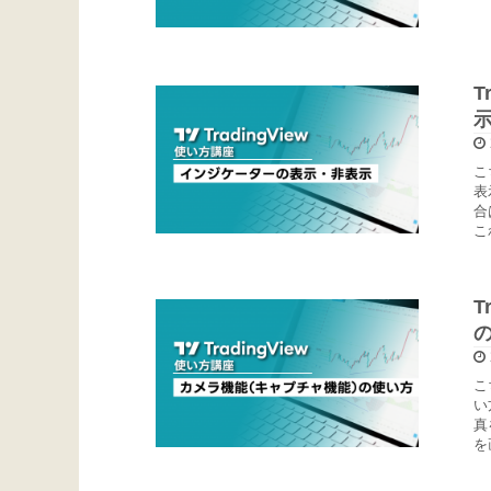
T
こ
表
合
こ
T
こ
い
真
を