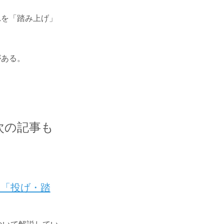
れを「踏み上げ」
がある。
次の記事も
 「投げ・踏