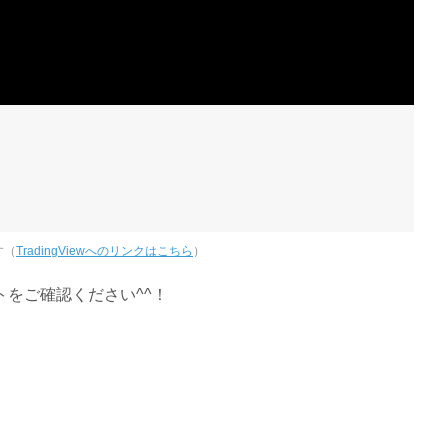
す（
TradingViewへのリンクはこちら
）
をご確認ください^^！