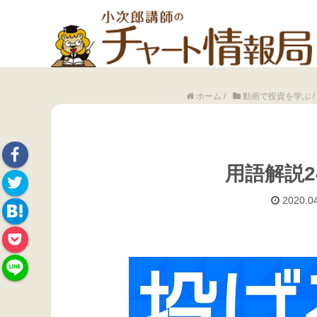
ホーム
/
動画で投資を学ぶ
/
用語解説2
Face
2020.04
Twitte
book
Hate
r
Pock
na
et