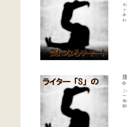
今
ァ
本
れ
こ
ー
発
願