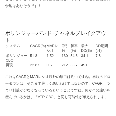
余地はありそうです！
ボリンジャーバンド･チャネルブレイクアウ
ト
システム
CAGR(%)
MARレ
取引
勝率
最大
DD期間
シオ
数
(%)
DD(%)
(月)
ボリンジャー
51.8
1.52
130
54.6
34.1
7.8
CBO
再現
22.87
0.5
212
55.7
45.6
これはCAGRとMARレシオ以外の項目は近いですね。再現のドロ
ーダウンは、そこまで著しく悪いわけではないので、CAGR、つ
まり利益が少なくなっているということですね。何がその違いを
産んでいるかは、「ATR CBO」と同じ可能性が考えられます。