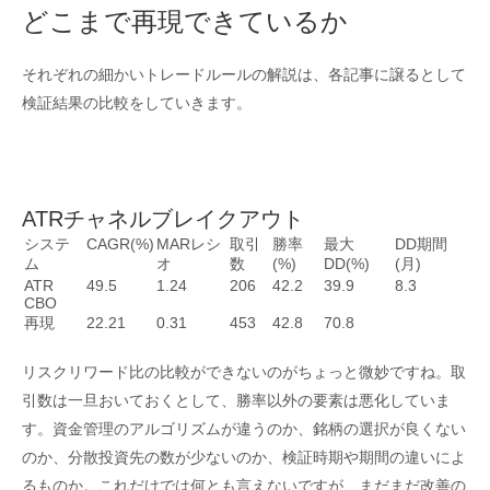
どこまで再現できているか
それぞれの細かいトレードルールの解説は、各記事に譲るとして
検証結果の比較をしていきます。
ATRチャネルブレイクアウト
システ
CAGR(%)
MARレシ
取引
勝率
最大
DD期間
ム
オ
数
(%)
DD(%)
(月)
ATR
49.5
1.24
206
42.2
39.9
8.3
CBO
再現
22.21
0.31
453
42.8
70.8
リスクリワード比の比較ができないのがちょっと微妙ですね。取
引数は一旦おいておくとして、勝率以外の要素は悪化していま
す。資金管理のアルゴリズムが違うのか、銘柄の選択が良くない
のか、分散投資先の数が少ないのか、検証時期や期間の違いによ
るものか。これだけでは何とも言えないですが、まだまだ改善の