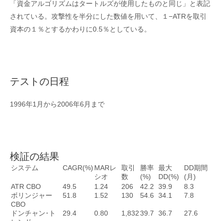
「資金アルゴリズムはタートルズが使用したものと同じ」と表記
されている。攻撃性を半分にした数値を用いて、１−ATRを取引
資本の１％とするかわりに0.5％としている。
テストの日程
1996年1月から2006年6月まで
検証の結果
システム
CAGR(%)
MARレ
取引
勝率
最大
DD期間
シオ
数
(%)
DD(%)
(月)
ATR CBO
49.5
1.24
206
42.2
39.9
8.3
ボリンジャー
51.8
1.52
130
54.6
34.1
7.8
CBO
ドンチャン･ト
29.4
0.80
1,832
39.7
36.7
27.6