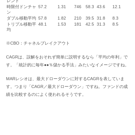
レンド
時限付ドンチャ
57.2
1.31
746
58.3
43.6
12.1
ン
ダブル移動平均
57.8
1.82
210
39.5
31.8
8.3
トリプル移動平
48.1
1.53
181
42.5
31.3
8.5
均
※CBO：チャネルブレイクアウト
CAGRは、誤解をおそれず簡単に説明するなら「平均の年利」で
す。「統計的に毎年●●％儲かる手法」みたいなイメージですね。
MARレシオは、最大ドローダウンに対するCAGRを表していま
す。つまり「CAGR／最大ドローダウン」ですね。ファンドの成
績を比較するのによく使われるそうです。