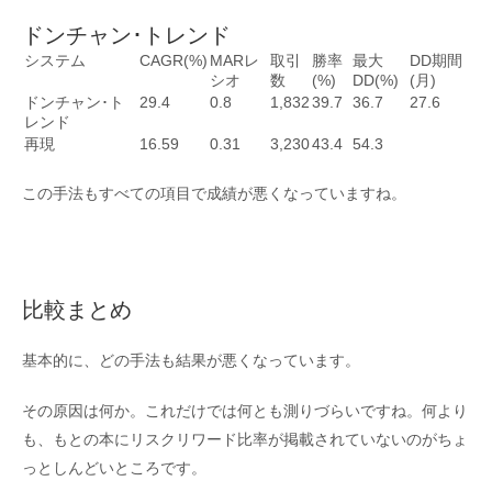
ドンチャン･トレンド
システム
CAGR(%)
MARレ
取引
勝率
最大
DD期間
シオ
数
(%)
DD(%)
(月)
ドンチャン･ト
29.4
0.8
1,832
39.7
36.7
27.6
レンド
再現
16.59
0.31
3,230
43.4
54.3
この手法もすべての項目で成績が悪くなっていますね。
比較まとめ
基本的に、どの手法も結果が悪くなっています。
その原因は何か。これだけでは何とも測りづらいですね。何より
も、もとの本にリスクリワード比率が掲載されていないのがちょ
っとしんどいところです。