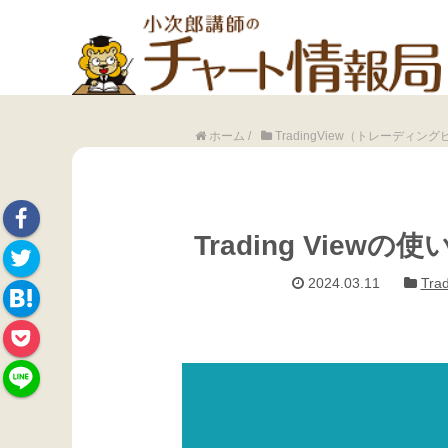
ホーム
/
TradingView（トレーディ
Trading Vie
Face
2024.03.11
Tr
Twitte
book
Hate
r
Pock
na
et