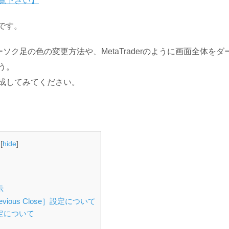
覧下さい】
iです。
wのローソク足の色の変更方法や、MetaTraderのように画面全体
う。
成してみてください。
[
hide
]
示
 Previous Close］設定について
定について