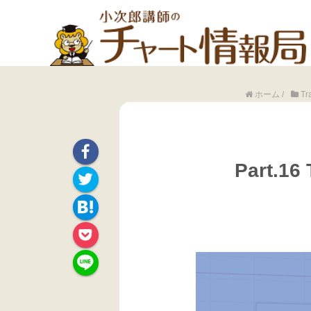
ホーム
/
T
Part.
Face
Twitte
book
Hate
r
Pock
na
et