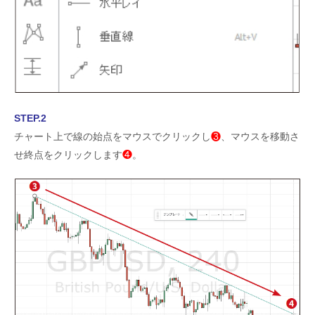
STEP.2
チャート上で線の始点をマウスでクリックし
❸
、マウスを移動さ
せ終点をクリックします
❹
。