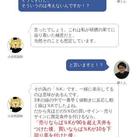
瞬くん
そういうのは考えないんですか！？
言ったでしょう。これは私が研鑽の果てに
辿り着いた極意だと。
当然そのことも想定しています。
小次郎講師
と言いますと！？
瞬くん
その為の「％K」です。一緒に表示してる
のは意味があるんです。
3本の線の中で一番早く値動きに反応し動
く線は％Kでしたよね。
だから先ほどのS％Dの買いサイン・売り
サインに限定条件を付けるなら、
小次郎講師
「売りならば％Kが90を超え天井を
つけた後、買いならば％Kが10を下
回り底を付けた後」