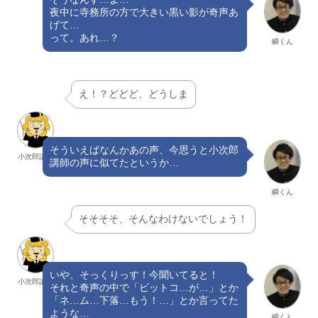
夜中に寺務所の方で大きい黒い影が奇声あ
げて…
って。あれ…？
瞬くん
え！？どどど、どうしま
そういえばなんかあの声、今思うと小次郎
小次郎講師
講師の声に似てたというか…
瞬くん
そそそそ、そんなわけないでしょう！
いや、そっくりっす！今聞いてると！
小次郎講師
それと奇声の中で「ビットコ…が…」とか
「ネ…ム…下落…もう！…」とか言ってた
ような…
瞬くん