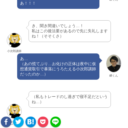
あ！！！
き、聞き間違いでしょう…！
私はこの後法要があるので先に失礼します
ね！（そそくさ）
小次郎講師
あ…
（あの慌てぶり…お化けの正体は夜中に仮
想通貨取引で暴落にうろたえる小次郎講師
だったのか…）
瞬くん
（私もトレードのし過ぎで寝不足だという
ね…）
小次郎講師
おしまい