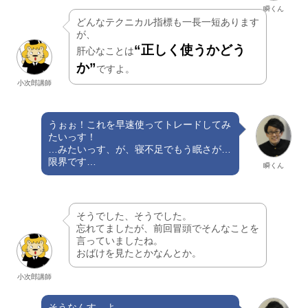
瞬くん
どんなテクニカル指標も一長一短あります
が、
“正しく使うかどう
肝心なことは
か”
ですよ。
小次郎講師
うぉぉ！これを早速使ってトレードしてみ
たいっす！
…みたいっす、が、寝不足でもう眠さが…
限界です…
瞬くん
そうでした、そうでした。
忘れてましたが、前回冒頭でそんなことを
言っていましたね。
おばけを見たとかなんとか。
小次郎講師
そうなんす…よ…