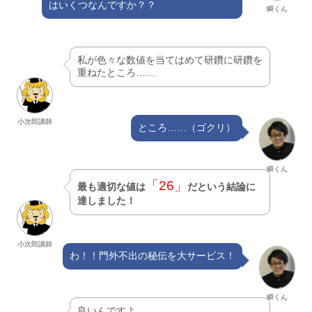
はいくつなんですか？？
瞬くん
私が色々な数値を当てはめて研鑽に研鑽を
重ねたところ……
小次郎講師
ところ……（ゴクリ）
瞬くん
「26」
最も適切な値は
だという結論に
達しました！
小次郎講師
わ！！門外不出の秘伝を大サービス！
瞬くん
良いんですよ。