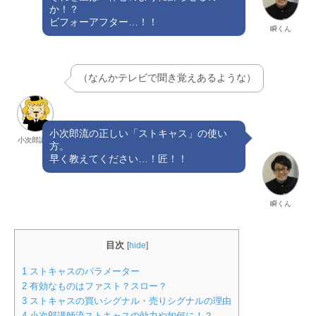
か！？
ビフォーアフター…！！
瞬くん
（なんかテレビで聞き覚えあるような）
小次郎流の正しい「ストキャス」の使い
小次郎講師
方。
早く教えてください…！匠！！
瞬くん
目次
[
hide
]
1
ストキャスのパラメーター
2
有効なものはファスト？スロー？
3
ストキャスの買いシグナル・売りシグナルの理由
4
小次郎講師流ストキャスの効力や如何に！？