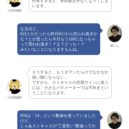
が長すぎると、全然動きがなくなってしま
います。
小次郎講師
なるほど。
5日とかだったら昨日0だから売られ過ぎか
な？とか思ったら今日もう100になっちゃ
って買われ過ぎ！？え？どっち！？
瞬くん
みたいなことになりますもんね。
そうすると、もうダマシだらけでなかなか
使い物にならない。
ですから、ストキャスの売買サインに使う
には、小さなパラメーターでは不向きとい
うことになります。
小次郎講師
RSIは「14」という数値を使っていました
けど、
じゃあストキャスの”丁度良い”数値っての