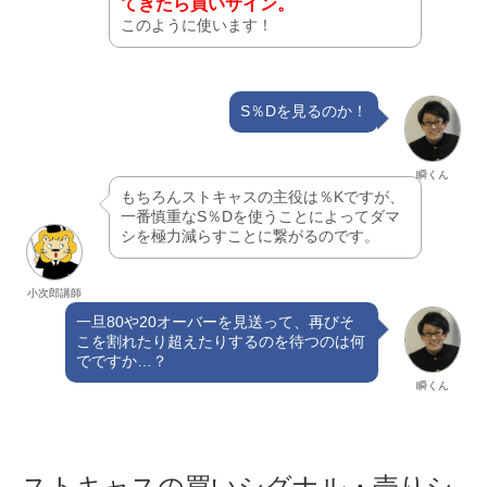
てきたら買いサイン。
このように使います！
S％Dを見るのか！
瞬くん
もちろんストキャスの主役は％Kですが、
一番慎重なS％Dを使うことによってダマ
シを極力減らすことに繋がるのです。
小次郎講師
一旦80や20オーバーを見送って、再びそ
こを割れたり超えたりするのを待つのは何
でですか…？
瞬くん
ストキャスの買いシグナル・売りシ