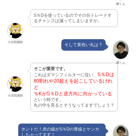
瞬くん
S％Dを使っているのでその分トレードす
るチャンスは減ってしまいますが。
小次郎講師
そして黄色い丸は？
瞬くん
そこが重要です。
S％Dは
これはダマシフィルターに従い、
80割れや20超えを起こしているけれ
ど
％KがS％Dと逆方向に向かっている
小次郎講師
という時です。
丸の中を見るとそうなってますでしょう？
ホントだ！赤の線がS％Dの青線とケンカ
しちゃってます！