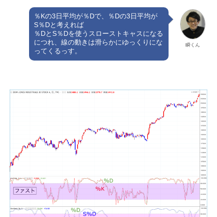
％Kの3日平均が％Dで、％Dの3日平均が
S％Dと考えれば
％DとS％Dを使うスローストキャスになる
につれ、線の動きは滑らかにゆっくりにな
瞬くん
ってくるっす。