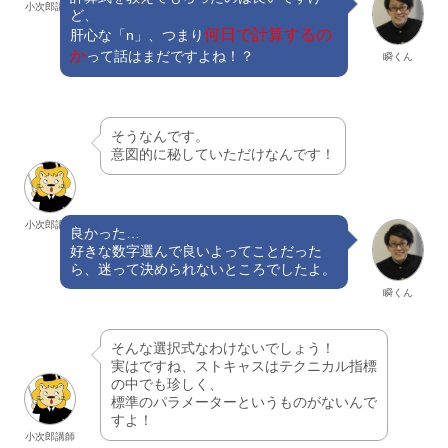
小次郎講師
ど、
何日で計算するの
肝心な「n」、つまり
か
って話はまだですよね！？
瞬くん
そうなんです。
意図的に秘していただけなんです！
小次郎講師
良かった…
好きな数字選んで良いよってことだった
ら、迷って決められないところでしたよ。
瞬くん
そんな選択式なわけないでしょう！
実はですね、ストキャスはテクニカル指標
の中でも珍しく、
標準のパラメーターというものがないんで
すよ！
小次郎講師