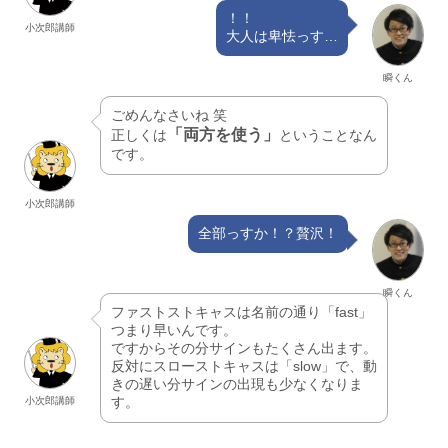
！！
小次郎講師
大人は卑怯っす…
瞬くん
ごめんなさいね 笑
「両方を使う」
正しくは
ということなん
です。
小次郎講師
全部っすか！？贅沢！
瞬くん
ファストストキャスは名前の通り「fast」
つまり早いんです。
ですからその分サインもたくさん出ます。
反対にスローストキャスは「slow」で、動
きの遅い分サインの出現も少なくなりま
す。
小次郎講師