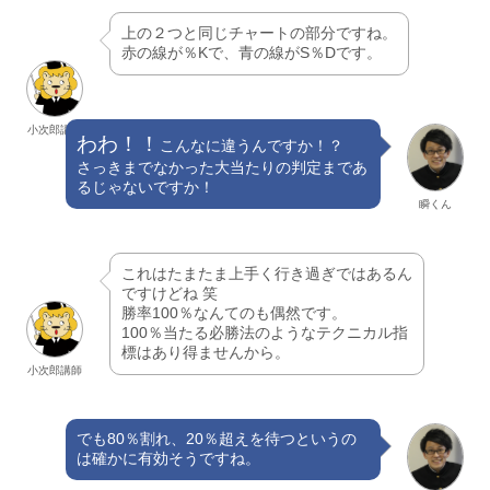
上の２つと同じチャートの部分ですね。
赤の線が％Kで、青の線がS％Dです。
小次郎講師
わわ！！
こんなに違うんですか！？
さっきまでなかった大当たりの判定まであ
るじゃないですか！
瞬くん
これはたまたま上手く行き過ぎではあるん
ですけどね 笑
勝率100％なんてのも偶然です。
100％当たる必勝法のようなテクニカル指
標はあり得ませんから。
小次郎講師
でも80％割れ、20％超えを待つというの
は確かに有効そうですね。