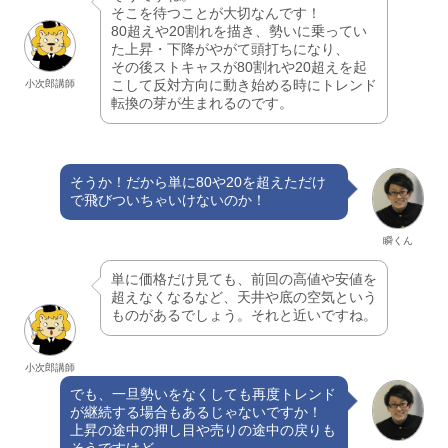
そこを待つことが大切なんです！
80超えや20割れを描き、勢いに乗ってい
た上昇・下降がやがて頭打ちになり、
その後ストキャスが80割れや20超えを起
こして反対方向に動き始める時にトレンド
小次郎講師
転換の芽が生まれるのです。
そうか！だから単に80や20を超えただけ
で飛びついちゃいけないのか！
瞬くん
単に価格だけ見ても、前回の高値や安値を
超えなくなるなど、天井や底の空気という
ものがあるでしょう。それと近いですね。
小次郎講師
でも、一旦勢いをなくしても再度トレンド
が継続する場合もあるじゃないですか！
上昇の途中の押し目や売りの途中の戻りも
そうですけど。