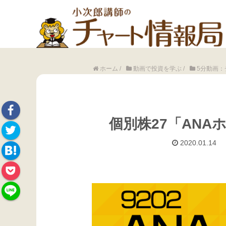
ホーム
/
動画で投資を学ぶ
/
5分動画：
個別株27「ANA
Face
2020.01.14
Twitte
book
Hate
r
Pock
na
et