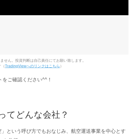
いません。投資判断は自己責任にてお願い致します。
す（
TradingViewへのリンクはこちら
）
をご確認ください^^！
スってどんな会社？
日空」という呼び方でもおなじみ、航空運送事業を中心とす