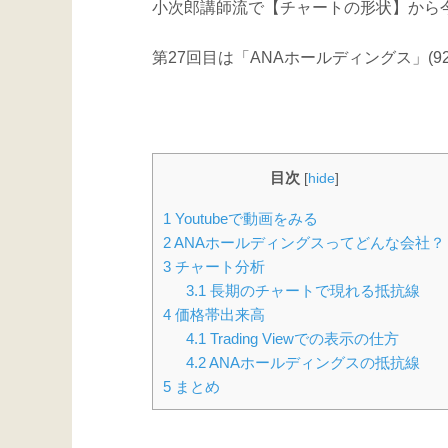
小次郎講師流で【チャートの形状】から
第27回目は「ANAホールディングス」(92
目次
[
hide
]
1
Youtubeで動画をみる
2
ANAホールディングスってどんな会社？
3
チャート分析
3.1
長期のチャートで現れる抵抗線
4
価格帯出来高
4.1
Trading Viewでの表示の仕方
4.2
ANAホールディングスの抵抗線
5
まとめ