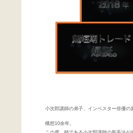
小次郎講師の弟子、インベスター俳優の
構想10余年。
この度、師である小次郎講師の新手法が