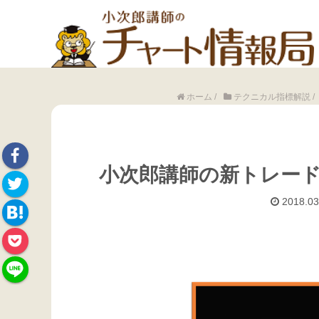
ホーム
/
テクニカル指標解説
/
小次郎講師の新トレー
Face
2018.03
Twitte
book
Hate
r
Pock
na
et