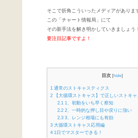
そこで折角こういったメディアがありま
この「チャート情報局」にて
その新手法を解き明かしていきましょう
要注目記事ですよ！
目次
[
hide
]
1
通常のストキャスティクス
2
【大循環ストキャス】で正しいストキャ
2.1
1、初動をいち早く察知
2.2
2、一時的な押し目や戻りに強い
2.3
3、レンジ相場にも有効
3
大循環ストキャス応用編
4
1日でマスターできる！