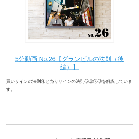
5分動画 No.26【グランビルの法則（後
編）】
買いサインの法則④と売りサインの法則⑤⑥⑦⑧を解説していま
す。