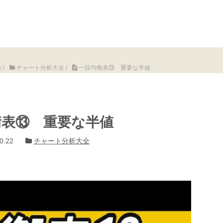
ぶ
/
チャート分析大全
/
一目均衡表⑬ 重要な半値
衡表⑬ 重要な半値
0.22
チャート分析大全