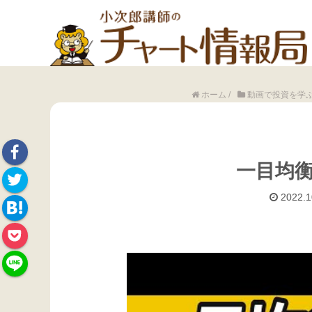
ホーム
/
動画で投資を学
一目均
Face
2022.1
Twitte
book
Hate
r
Pock
na
et