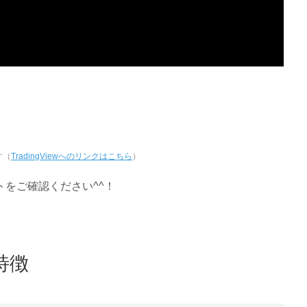
す（
TradingViewへのリンクはこちら
）
をご確認ください^^！
特徴