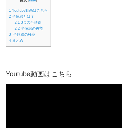
目次
[
hide
]
1
Youtube動画はこちら
2
半値線とは？
2.1
3つの半値線
2.2
半値線の役割
3
半値線の極意
4
まとめ
Youtube動画はこちら