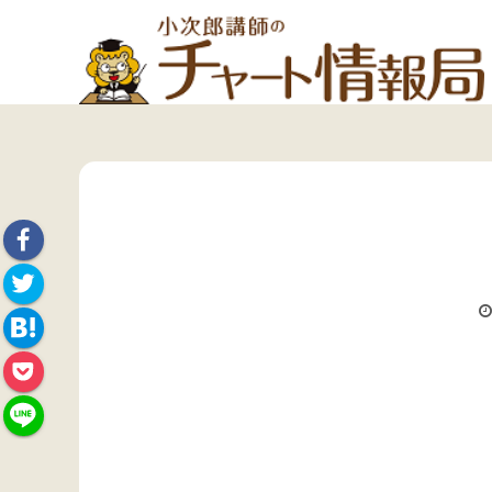
Face
Twitte
book
Hate
r
Pock
na
et