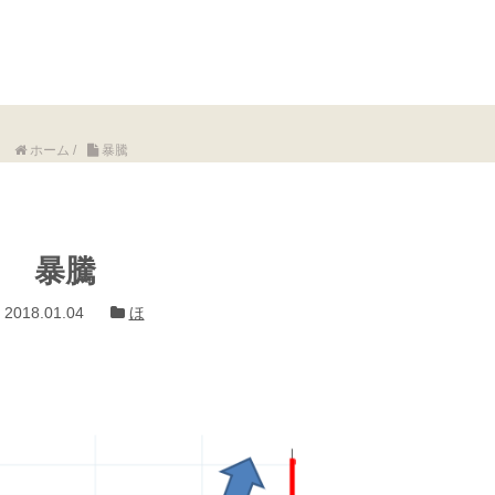
ホーム
/
暴騰
暴騰
2018.01.04
ほ