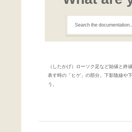
（したかげ）ローソク足など始値と終
表す時の「ヒゲ」の部分。下影陰線や
う。