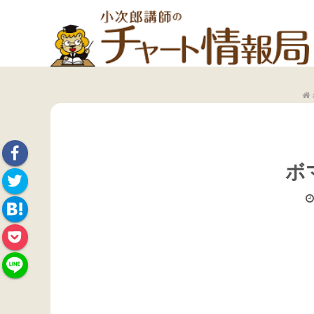
ボ
Face
Twitte
book
Hate
r
Pock
na
et