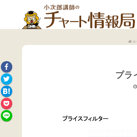
ホ
プラ
Face
Twitte
book
Hate
r
Pock
na
et