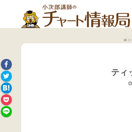
ホ
ティ
Face
Twitte
book
Hate
r
Pock
na
et