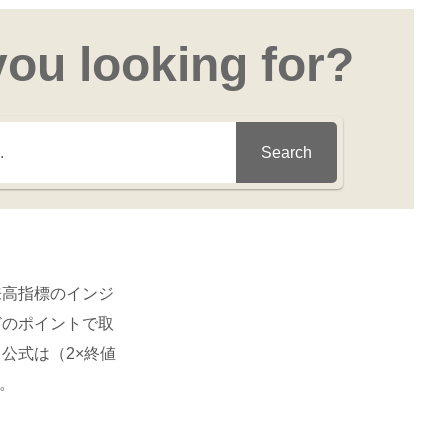
you looking for?
Search
来高指標のインジ
どのポイントで取
公式は（2×終値
。