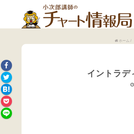
ホーム
/
イントラデ
Face
Twitte
book
Hate
r
Pock
na
et