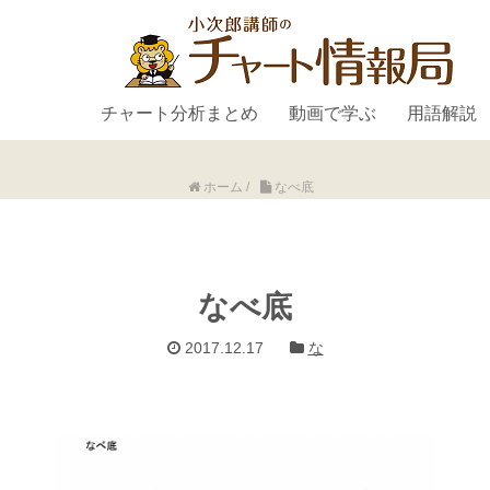
チャート分析まとめ
動画で学ぶ
用語解説
ホーム
/
なべ底
なべ底
2017.12.17
な