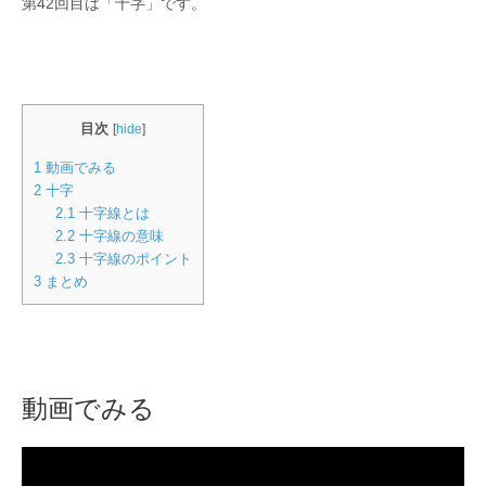
第42回目は「十字」です。
目次
[
hide
]
1
動画でみる
2
十字
2.1
十字線とは
2.2
十字線の意味
2.3
十字線のポイント
3
まとめ
動画でみる