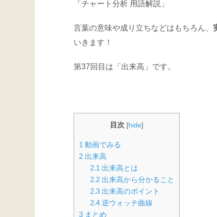
「チャート分析 用語解説」
言葉の意味や成り立ちなどはもちろん、
いきます！
第37回目は「出来高」です。
目次
[
hide
]
1
動画でみる
2
出来高
2.1
出来高とは
2.2
出来高から分かること
2.3
出来高のポイント
2.4
逆ウォッチ曲線
3
まとめ