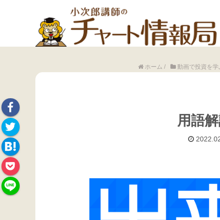
ホーム
/
動画で投資を学
用語解
Face
2022.02
Twitte
book
Hate
r
Pock
na
et