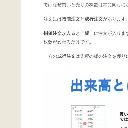
ではなぜ買いと売りの株数は常に同じに
注文には
指値注文
と
成行注文
があります
指値注文
が入ると「
板
」に注文が入りま
枚数が変わるだけです。
一方の
成行注文
は先程の板の注文を獲り