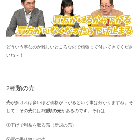
どういう事なのか難しいところなので頑張って付いてきてくださ
いね～！
2種類の売
売
が多ければ多いほど価格が下がるという事は分かりますね。そ
して、その
売
には
2種類の売
があるのです。それは
①下げで利益を取る売（新規の売）
②買の手仕舞いの売