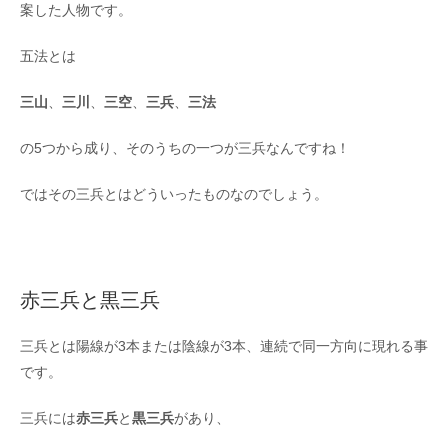
案した人物です。
五法とは
三山
、
三川
、
三空
、
三兵
、
三法
の5つから成り、そのうちの一つが三兵なんですね！
ではその三兵とはどういったものなのでしょう。
赤三兵と黒三兵
三兵とは陽線が3本または陰線が3本、連続で同一方向に現れる事
です。
三兵には
赤三兵
と
黒三兵
があり、