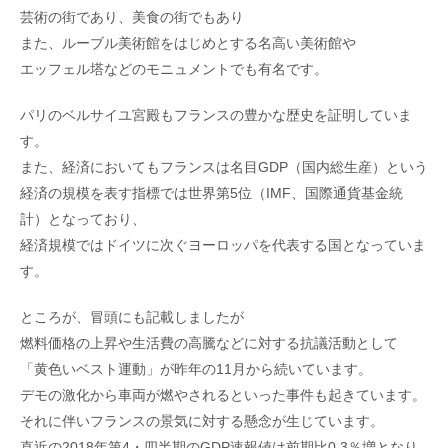
芸術の街であり、美食の街でもあり
また、ルーブル美術館をはじめとする名高い美術館や
エッフェル塔などのモニュメントでも有名です。
パリのベルサイユ宮殿もフランスの豊かな歴史を証明していま
す。
また、経済においてもフランスは名目GDP（国内総生産）という
経済の規模を表す指標では世界第5位（IMF、国際通貨基金統
計）となっており、
経済規模ではドイツに次ぐヨーロッパを代表する国となっていま
す。
ところが、冒頭にも記載しましたが
燃料価格の上昇や生活費の高騰などに対する抗議活動として
「黄色いベスト運動」が昨年の11月から続いています。
デモの激化から車両が燃やされるといった事件も起きています。
それに伴いフランスの景気に対する懸念が生じています。
直近の2018年第4・四半期のGDP速報値は前期比0.3％増となり