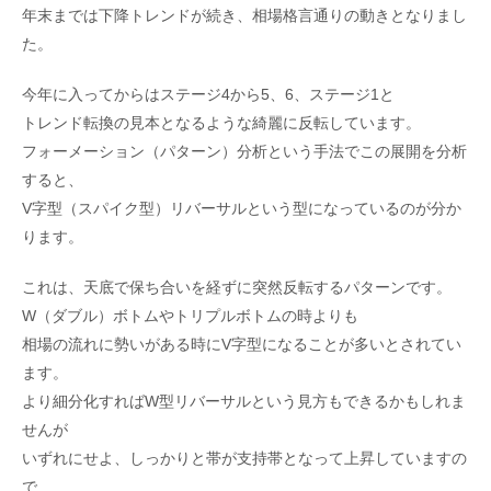
年末までは下降トレンドが続き、相場格言通りの動きとなりまし
た。
今年に入ってからはステージ4から5、6、ステージ1と
トレンド転換の見本となるような綺麗に反転しています。
フォーメーション（パターン）分析という手法でこの展開を分析
すると、
V字型（スパイク型）リバーサルという型になっているのが分か
ります。
これは、天底で保ち合いを経ずに突然反転するパターンです。
W（ダブル）ボトムやトリプルボトムの時よりも
相場の流れに勢いがある時にV字型になることが多いとされてい
ます。
より細分化すればW型リバーサルという見方もできるかもしれま
せんが
いずれにせよ、しっかりと帯が支持帯となって上昇していますの
で