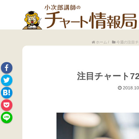
ホーム
/
今週の注目チ
注目チャート7
Face
2018.10
Twitte
book
Hate
r
Pock
na
et