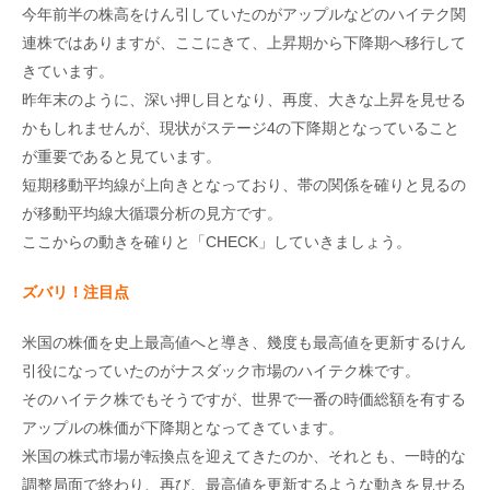
今年前半の株高をけん引していたのがアップルなどのハイテク関
連株ではありますが、ここにきて、上昇期から下降期へ移行して
きています。
昨年末のように、深い押し目となり、再度、大きな上昇を見せる
かもしれませんが、現状がステージ4の下降期となっていること
が重要であると見ています。
短期移動平均線が上向きとなっており、帯の関係を確りと見るの
が移動平均線大循環分析の見方です。
ここからの動きを確りと「CHECK」していきましょう。
ズバリ！注目点
米国の株価を史上最高値へと導き、幾度も最高値を更新するけん
引役になっていたのがナスダック市場のハイテク株です。
そのハイテク株でもそうですが、世界で一番の時価総額を有する
アップルの株価が下降期となってきています。
米国の株式市場が転換点を迎えてきたのか、それとも、一時的な
調整局面で終わり、再び、最高値を更新するような動きを見せる