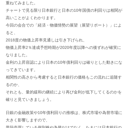
重ねてみました。
チャートで見る限り日本銀行と日本の10年国債の利回りは相関が
高いことがよくわかります。
今回の会合での「経済・物価情勢の展望（展望リポート）」によ
ると、
2018度の物価上昇率見通しは引き下げられ、
物価上昇率2％達成予想時期が2020年度以降への後ずれが確実に
なりました。
金利の上昇容認により日本の10年債利回りは確りとした動きにな
ってきています。
相関性の高さから考慮すると日本銀行の価格もこの流れに追随す
るのか、
それとも、量的緩和の継続により再び金利が低下してくるのかを
確りと見ていきましょう。
日銀の金融政策や10年債利回りの推移は、株式市場や為替市場に
大きく影響しますので、
普段売買している個別株や為替だけでなく、たまには日本銀行の