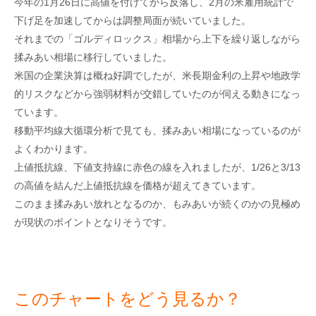
今年の1月26日に高値を付けてから反落し、2月の米雇用統計で
下げ足を加速してからは調整局面が続いていました。
それまでの「ゴルディロックス」相場から上下を繰り返しながら
揉みあい相場に移行していました。
米国の企業決算は概ね好調でしたが、米長期金利の上昇や地政学
的リスクなどから強弱材料が交錯していたのが伺える動きになっ
ています。
移動平均線大循環分析で見ても、揉みあい相場になっているのが
よくわかります。
上値抵抗線、下値支持線に赤色の線を入れましたが、1/26と3/13
の高値を結んだ上値抵抗線を価格が超えてきています。
このまま揉みあい放れとなるのか、もみあいが続くのかの見極め
が現状のポイントとなりそうです。
このチャートをどう見るか？