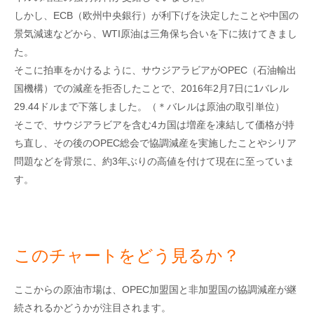
しかし、ECB（欧州中央銀行）が利下げを決定したことや中国の
景気減速などから、WTI原油は三角保ち合いを下に抜けてきまし
た。
そこに拍車をかけるように、サウジアラビアがOPEC（石油輸出
国機構）での減産を拒否したことで、2016年2月7日に1バレル
29.44ドルまで下落しました。（＊バレルは原油の取引単位）
そこで、サウジアラビアを含む4カ国は増産を凍結して価格が持
ち直し、その後のOPEC総会で協調減産を実施したことやシリア
問題などを背景に、約3年ぶりの高値を付けて現在に至っていま
す。
このチャートをどう見るか？
ここからの原油市場は、OPEC加盟国と非加盟国の協調減産が継
続されるかどうかが注目されます。