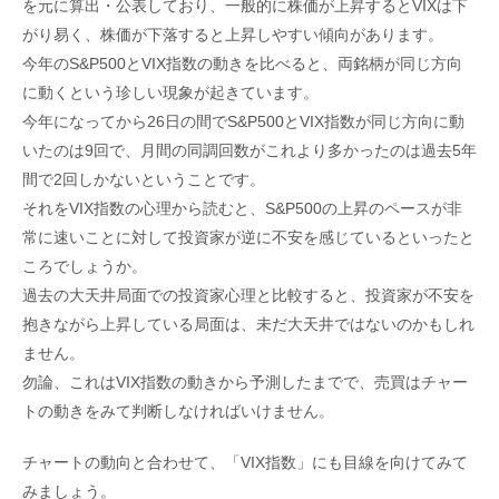
を元に算出・公表しており、一般的に株価が上昇するとVIXは下
がり易く、株価が下落すると上昇しやすい傾向があります。
今年のS&P500とVIX指数の動きを比べると、両銘柄が同じ方向
に動くという珍しい現象が起きています。
今年になってから26日の間でS&P500とVIX指数が同じ方向に動
いたのは9回で、月間の同調回数がこれより多かったのは過去5年
間で2回しかないということです。
それをVIX指数の心理から読むと、S&P500の上昇のペースが非
常に速いことに対して投資家が逆に不安を感じているといったと
ころでしょうか。
過去の大天井局面での投資家心理と比較すると、投資家が不安を
抱きながら上昇している局面は、未だ大天井ではないのかもしれ
ません。
勿論、これはVIX指数の動きから予測したまでで、売買はチャー
トの動きをみて判断しなければいけません。
チャートの動向と合わせて、「VIX指数」にも目線を向けてみて
みましょう。