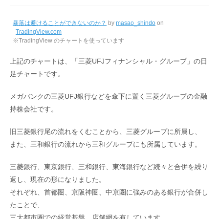
暴落は避けることができないのか？
by
masao_shindo
on
TradingView.com
※TradingView のチャートを使っています
上記のチャートは、「三菱UFJフィナンシャル・グループ」の日
足チャートです。
メガバンクの三菱UFJ銀行などを傘下に置く三菱グループの金融
持株会社です。
旧三菱銀行尾の流れをくむことから、三菱グループに所属し、
また、三和銀行の流れから三和グループにも所属しています。
三菱銀行、東京銀行、三和銀行、東海銀行など続々と合併を繰り
返し、現在の形になりました。
それぞれ、首都圏、京阪神圏、中京圏に強みのある銀行が合併し
たことで、
三大都市圏での経営基盤、店舗網を有しています。