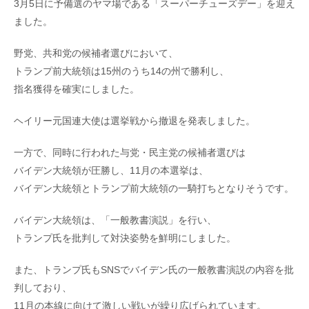
3月5日に予備選のヤマ場である「スーパーチューズデー」を迎え
ました。
野党、共和党の候補者選びにおいて、
トランプ前大統領は15州のうち14の州で勝利し、
指名獲得を確実にしました。
ヘイリー元国連大使は選挙戦から撤退を発表しました。
一方で、同時に行われた与党・民主党の候補者選びは
バイデン大統領が圧勝し、11月の本選挙は、
バイデン大統領とトランプ前大統領の一騎打ちとなりそうです。
バイデン大統領は、「一般教書演説」を行い、
トランプ氏を批判して対決姿勢を鮮明にしました。
また、トランプ氏もSNSでバイデン氏の一般教書演説の内容を批
判しており、
11月の本線に向けて激しい戦いが繰り広げられています。