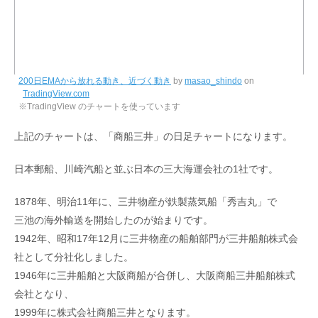
200日EMAから放れる動き、近づく動き
by
masao_shindo
on
TradingView.com
※TradingView のチャートを使っています
上記のチャートは、「商船三井」の日足チャートになります。
日本郵船、川崎汽船と並ぶ日本の三大海運会社の1社です。
1878年、明治11年に、三井物産が鉄製蒸気船「秀吉丸」で
三池の海外輸送を開始したのが始まりです。
1942年、昭和17年12月に三井物産の船舶部門が三井船舶株式会
社として分社化しました。
1946年に三井船舶と大阪商船が合併し、大阪商船三井船舶株式
会社となり、
1999年に株式会社商船三井となります。