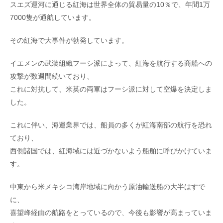
スエズ運河に通じる紅海は世界全体の貿易量の10％で、年間1万
7000隻が通航しています。
その紅海で大事件が勃発しています。
イエメンの武装組織フーシ派によって、紅海を航行する商船への
攻撃が数週間続いており、
これに対抗して、米英の両軍はフーシ派に対して空爆を決定しま
した。
これに伴い、海運業界では、船員の多くが紅海南部の航行を恐れ
ており、
西側諸国では、紅海域には近づかないよう船舶に呼びかけていま
す。
中東から米メキシコ湾岸地域に向かう原油輸送船の大半はすで
に、
喜望峰経由の航路をとっているので、今後も影響が高まっていま