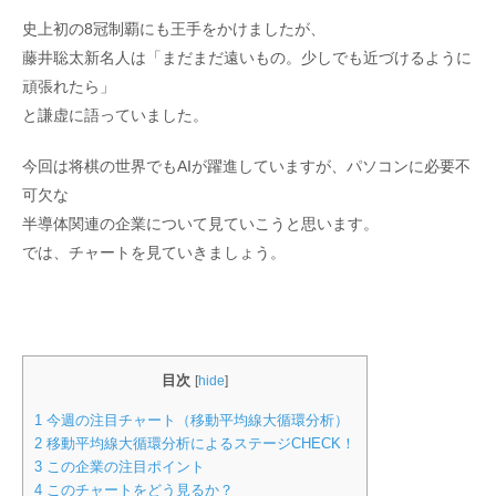
史上初の8冠制覇にも王手をかけましたが、
藤井聡太新名人は「まだまだ遠いもの。少しでも近づけるように
頑張れたら」
と謙虚に語っていました。
今回は将棋の世界でもAIが躍進していますが、パソコンに必要不
可欠な
半導体関連の企業について見ていこうと思います。
では、チャートを見ていきましょう。
目次
[
hide
]
1
今週の注目チャート（移動平均線大循環分析）
2
移動平均線大循環分析によるステージCHECK！
3
この企業の注目ポイント
4
このチャートをどう見るか？