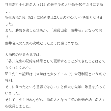
谷川浩司十七世名人（61）の最年少名人記録を40年ぶりに更新
し、
羽生善治九段（52）に続き史上2人目の7冠という快挙となりま
した。
また、勝負を決した場所が、「緑霞山宿 藤井荘」となってお
り、
藤井名人のための決戦だったように感じますね。
大局後の記者会見では、
「谷川先生の記録を結果として更新することができたことはとて
もうれしく思う。
羽生先生の記録は（当時は七大タイトルで）全冠制覇という点で
特別。
そこに並べたという意識ではない」と偉大な先輩に敬意を払って
いました。
そして、少し照れながら、新名人となって初の揮毫色紙「名人」
を披露しました。