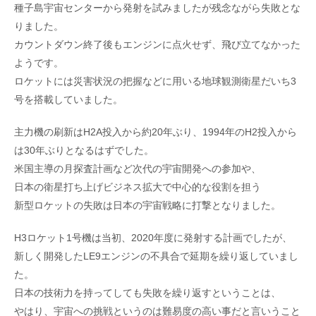
種子島宇宙センターから発射を試みましたが残念ながら失敗とな
りました。
カウントダウン終了後もエンジンに点火せず、飛び立てなかった
ようです。
ロケットには災害状況の把握などに用いる地球観測衛星だいち3
号を搭載していました。
主力機の刷新はH2A投入から約20年ぶり、1994年のH2投入から
は30年ぶりとなるはずでした。
米国主導の月探査計画など次代の宇宙開発への参加や、
日本の衛星打ち上げビジネス拡大で中心的な役割を担う
新型ロケットの失敗は日本の宇宙戦略に打撃となりました。
H3ロケット1号機は当初、2020年度に発射する計画でしたが、
新しく開発したLE9エンジンの不具合で延期を繰り返していまし
た。
日本の技術力を持ってしても失敗を繰り返すということは、
やはり、宇宙への挑戦というのは難易度の高い事だと言いうこと