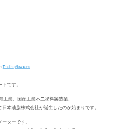
n
TradingView.com
ートです。
食糧工業、国産工業不二塗料製造業、
て日本油脂株式会社が誕生したのが始まりです。
メーターです。