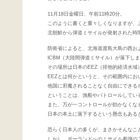
11月18日金曜日、午前11時20分。
このように書くと重々しくなりますが、
北朝鮮から弾道ミサイルが発射された時
防衛省によると、北海道渡島大島の西およ
ICBM（大陸間弾道ミサイル）が落下し
その場所は日本のEEZ（排他的経済水域
EEZとは何かというと、その範囲内に
他国に邪魔されることなく自由にできる
ということは、漁船やパトロールしてい
また、万が一コントロールが効かなくな
日本の本土に落下するという懸念もある
恐らく日本人の多くが、まさかそんなこ
しかし、ポーランドへのミサイル着弾の