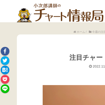
ホーム
/
今週の注
注目チャート
Face
2022.11
Twitte
book
Hate
r
Pock
na
et