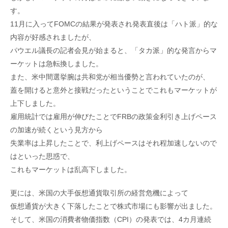
す。
11月に入ってFOMCの結果が発表され発表直後は「ハト派」的な
内容が好感されましたが、
パウエル議長の記者会見が始まると、「タカ派」的な発言からマ
ーケットは急転換しました。
また、米中間選挙腕は共和党が相当優勢と言われていたのが、
蓋を開けると意外と接戦だったということでこれもマーケットが
上下しました。
雇用統計では雇用が伸びたことでFRBの政策金利引き上げペース
の加速が続くという見方から
失業率は上昇したことで、利上げペースはそれ程加速しないので
はといった思惑で、
これもマーケットは乱高下しました。
更には、米国の大手仮想通貨取引所の経営危機によって
仮想通貨が大きく下落したことで株式市場にも影響が出ました。
そして、米国の消費者物価指数（CPI）の発表では、4カ月連続