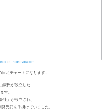
indo
on
TradingView.com
の日足チャートになります。
内山康氏が設立した
ります。
式会社」が設立され、
開発受託を手掛けていました。