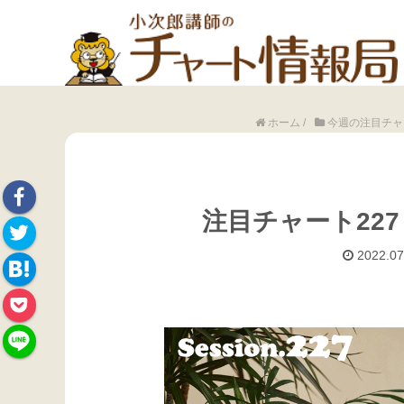
ホーム
/
今週の注目チャ
注目チャート227
Face
2022.07
Twitte
book
Hate
r
Pock
na
et