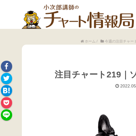
ホーム
/
今週の注目チャー
注目チャート219｜
Face
2022.05
Twitte
book
Hate
r
Pock
na
et