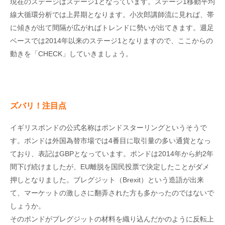
現在のステージはステージ1となっています。ステージ1移動平均
線大循環分析では上昇期となります。小次郎講師流に見れば、帯
に傾きが出て間隔が広がればトレンドに勢いが出てきます。週足
ベースでは2014年以来のステージ1となりますので、ここからの
動きを「CHECK」していきましょう。
ズバリ！注目点
イギリスポンドの公式名称はポンドスターリングというそうで
す。ポンドは外国為替市場では4番目に取引量の多い通貨となっ
ており、表記はGBPとなっています。ポンドは2014年から約2年
間下げ続けましたが、EU離脱を国民投票で決定したことがダメ
押しとなりました。ブレグジット（Brexit）という造語が出来
て、マーケットの激しさに翻弄された方も多かったのではないで
しょうか。
そのポンドがブレグジットの材料を織り込んだかのように反転上