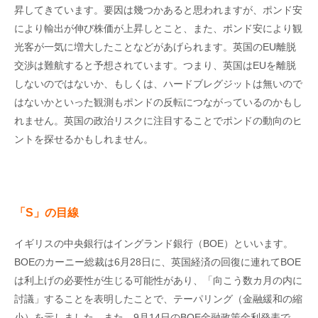
昇してきています。要因は幾つかあると思われますが、ポンド安
により輸出が伸び株価が上昇しとこと、また、ポンド安により観
光客が一気に増大したことなどがあげられます。英国のEU離脱
交渉は難航すると予想されています。つまり、英国はEUを離脱
しないのではないか、もしくは、ハードブレグジットは無いので
はないかといった観測もポンドの反転につながっているのかもし
れません。英国の政治リスクに注目することでポンドの動向のヒ
ントを探せるかもしれません。
「S
」の目線
イギリスの中央銀行はイングランド銀行（BOE）といいます。
BOEのカーニー総裁は6月28日に、英国経済の回復に連れてBOE
は利上げの必要性が生じる可能性があり、「向こう数カ月の内に
討議」することを表明したことで、テーパリング（金融緩和の縮
小）を示しました。また、9月14日のBOE金融政策金利発表で