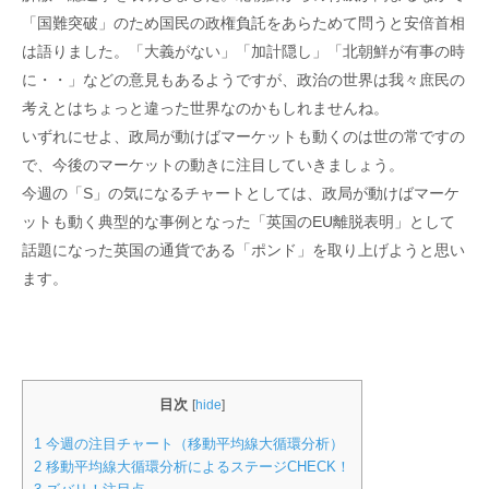
「国難突破」のため国民の政権負託をあらためて問うと安倍首相
は語りました。「大義がない」「加計隠し」「北朝鮮が有事の時
に・・」などの意見もあるようですが、政治の世界は我々庶民の
考えとはちょっと違った世界なのかもしれませんね。
いずれにせよ、政局が動けばマーケットも動くのは世の常ですの
で、今後のマーケットの動きに注目していきましょう。
今週の「S」の気になるチャートとしては、政局が動けばマーケ
ットも動く典型的な事例となった「英国のEU離脱表明」として
話題になった英国の通貨である「ポンド」を取り上げようと思い
ます。
目次
[
hide
]
1
今週の注目チャート（移動平均線大循環分析）
2
移動平均線大循環分析によるステージCHECK！