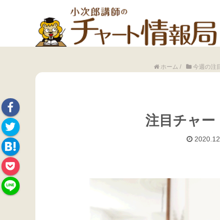
ホーム
/
今週の注
注目チャート
Face
2020.12
Twitte
book
Hate
r
Pock
na
et