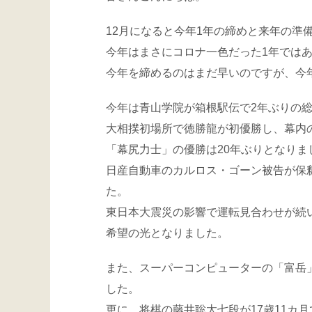
12月になると今年1年の締めと来年の準
今年はまさにコロナ一色だった1年では
今年を締めるのはまだ早いのですが、今
今年は青山学院が箱根駅伝で2年ぶりの
大相撲初場所で徳勝龍が初優勝し、幕内
「幕尻力士」の優勝は20年ぶりとなりま
日産自動車のカルロス・ゴーン被告が保
た。
東日本大震災の影響で運転見合わせが続い
希望の光となりました。
また、スーパーコンピューターの「富岳
した。
更に、将棋の藤井聡太七段が17歳11カ