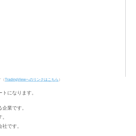
す（
TradingViewへのリンクはこちら
）
ートになります。
る企業です。
す。
会社です。