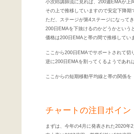
小次郎講師流に見れば、200週EMAが
その上で推移していますので安定下降期
ただ、ステージが第4ステージになって
200日EMAを下抜けるのかどうかとい
価格は200日EMAと帯の間で推移して
ここから200日EMAでサポートされて
逆に200日EMAを割ってくるようであ
ここからの短期移動平均線と帯の関係を「
チャートの注目ポイン
まずは、今年の4月に発表された2020