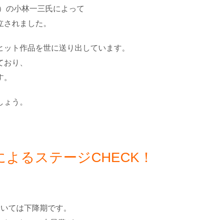
鉄）の小林一三氏によって
立されました。
ヒット作品を世に送り出しています。
ており、
す。
しょう。
よるステージCHECK！
おいては下降期です。