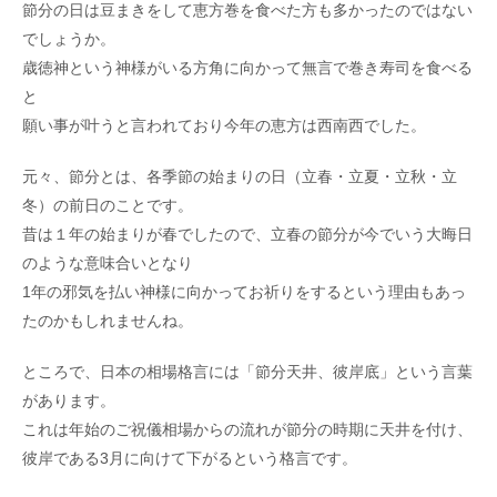
節分の日は豆まきをして恵方巻を食べた方も多かったのではない
でしょうか。
歳徳神という神様がいる方角に向かって無言で巻き寿司を食べる
と
願い事が叶うと言われており今年の恵方は西南西でした。
元々、節分とは、各季節の始まりの日（立春・立夏・立秋・立
冬）の前日のことです。
昔は１年の始まりが春でしたので、立春の節分が今でいう大晦日
のような意味合いとなり
1年の邪気を払い神様に向かってお祈りをするという理由もあっ
たのかもしれませんね。
ところで、日本の相場格言には「節分天井、彼岸底」という言葉
があります。
これは年始のご祝儀相場からの流れが節分の時期に天井を付け、
彼岸である3月に向けて下がるという格言です。