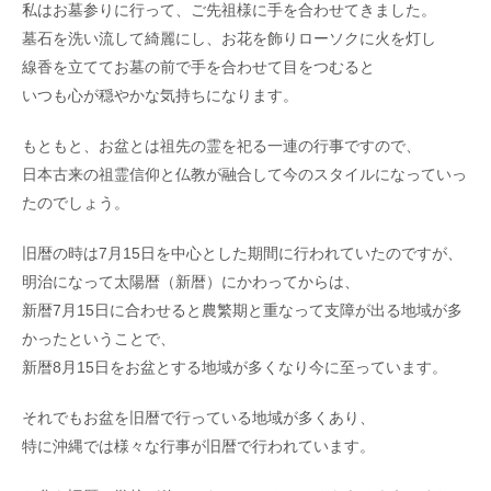
私はお墓参りに行って、ご先祖様に手を合わせてきました。
墓石を洗い流して綺麗にし、お花を飾りローソクに火を灯し
線香を立ててお墓の前で手を合わせて目をつむると
いつも心が穏やかな気持ちになります。
もともと、お盆とは祖先の霊を祀る一連の行事ですので、
日本古来の祖霊信仰と仏教が融合して今のスタイルになっていっ
たのでしょう。
旧暦の時は7月15日を中心とした期間に行われていたのですが、
明治になって太陽暦（新暦）にかわってからは、
新暦7月15日に合わせると農繁期と重なって支障が出る地域が多
かったということで、
新暦8月15日をお盆とする地域が多くなり今に至っています。
それでもお盆を旧暦で行っている地域が多くあり、
特に沖縄では様々な行事が旧暦で行われています。