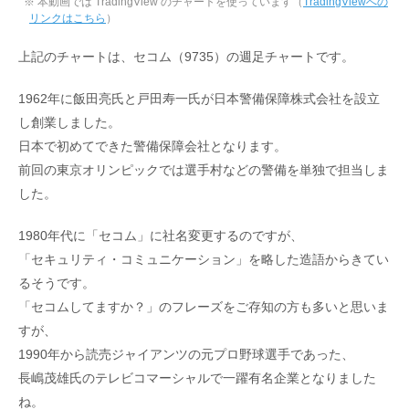
※ 本動画では TradingView のチャートを使っています（
TradingViewへの
リンクはこちら
）
上記のチャートは、セコム（9735）の週足チャートです。
1962年に飯田亮氏と戸田寿一氏が日本警備保障株式会社を設立
し創業しました。
日本で初めてできた警備保障会社となります。
前回の東京オリンピックでは選手村などの警備を単独で担当しま
した。
1980年代に「セコム」に社名変更するのですが、
「セキュリティ・コミュニケーション」を略した造語からきてい
るそうです。
「セコムしてますか？」のフレーズをご存知の方も多いと思いま
すが、
1990年から読売ジャイアンツの元プロ野球選手であった、
長嶋茂雄氏のテレビコマーシャルで一躍有名企業となりました
ね。